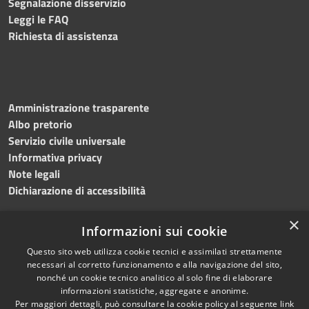
Segnalazione disservizio
Leggi le FAQ
Richiesta di assistenza
Amministrazione trasparente
Albo pretorio
Servizio civile universale
Informativa privacy
Note legali
Dichiarazione di accessibilità
×
Informazioni sui cookie
Questo sito web utilizza cookie tecnici e assimilati strettamente
RSS
Copyright © 2023 •
necessari al corretto funzionamento e alla navigazione del sito,
Accessibilità
Comune di Noicàttaro
•
nonché un cookie tecnico analitico al solo fine di elaborare
Privacy
Powered by
Municipium
informazioni statistiche, aggregate e anonime.
Per maggiori dettagli, può consultare la cookie policy al seguente
link
Cookie
Redazione
•
Portale