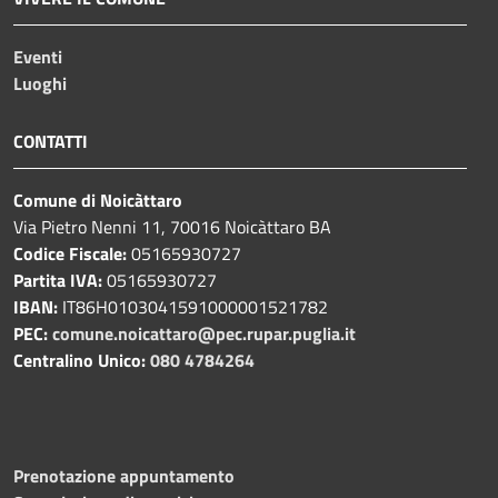
Eventi
Luoghi
CONTATTI
Comune di Noicàttaro
Via Pietro Nenni 11, 70016 Noicàttaro BA
Codice Fiscale:
05165930727
Partita IVA:
05165930727
IBAN:
IT86H0103041591000001521782
PEC:
comune.noicattaro@pec.rupar.puglia.it
Centralino Unico:
080 4784264
Prenotazione appuntamento