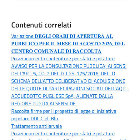
Contenuti correlati
Variazione 𝐃𝐄𝐆𝐋𝐈 𝐎𝐑𝐀𝐑𝐈 𝐃𝐈 𝐀𝐏𝐄𝐑𝐓𝐔𝐑𝐀 𝐀𝐋
𝐏𝐔𝐁𝐁𝐋𝐈𝐂𝐎 𝐏𝐄𝐑 𝐈𝐋 𝐌𝐄𝐒𝐄 𝐃𝐈 𝐀𝐆𝐎𝐒𝐓𝐎 𝟐𝟎𝟐𝟔, 𝐃𝐄𝐋
𝐂𝐄𝐍𝐓𝐑𝐎 𝐂𝐎𝐌𝐔𝐍𝐀𝐋𝐄 𝐃𝐈 𝐑𝐀𝐂𝐂𝐎𝐋𝐓𝐀
Posizionamento contenitore per sfalci e potature
AVVISO PER LA CONSULTAZIONE PUBBLICA, AI SENSI
DELL’ART. 5, CO. 2 DEL D. LGS. 175/2016, DELLO
SCHEMA DELL’ATTO DELIBERATIVO DI ACQUISIZIONE
DELLE QUOTE DI PARTECIPAZIONI SOCIALI DELL’AQP -
ACQUEDOTTO PUGLIESE SpA, ALIENATE DALLA
REGIONE PUGLIA AI SENSI DE
Raccolta firme per il progetto di legge di iniziativa
popolare DDL Cieli Blu
Trattamento antilarvale
Posizionamento contenitore per sfalci e potature