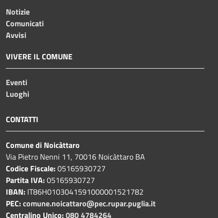
Notizie
Comunicati
Avvisi
VIVERE IL COMUNE
Eventi
Luoghi
CONTATTI
Comune di Noicàttaro
Via Pietro Nenni 11, 70016 Noicàttaro BA
Codice Fiscale:
05165930727
Partita IVA:
05165930727
IBAN:
IT86H0103041591000001521782
PEC:
comune.noicattaro@pec.rupar.puglia.it
Centralino Unico:
080 4784264