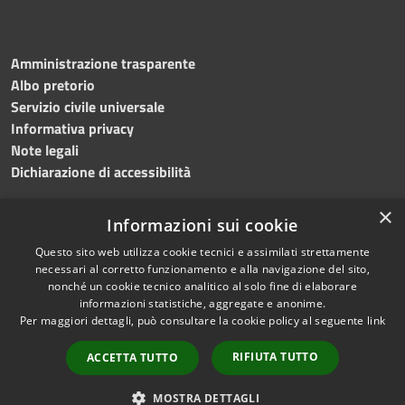
Amministrazione trasparente
Albo pretorio
Servizio civile universale
Informativa privacy
Note legali
Dichiarazione di accessibilità
×
Informazioni sui cookie
Questo sito web utilizza cookie tecnici e assimilati strettamente
RSS
Copyright © 2023 •
necessari al corretto funzionamento e alla navigazione del sito,
Accessibilità
Comune di Noicàttaro
•
nonché un cookie tecnico analitico al solo fine di elaborare
Privacy
Powered by
Municipium
informazioni statistiche, aggregate e anonime.
Cookie
Redazione
•
Portale
Per maggiori dettagli, può consultare la cookie policy al seguente
link
Mappa del sito
dipendente
RIFIUTA TUTTO
ACCETTA TUTTO
Difensore civico
WebMail Dipendenti
MOSTRA DETTAGLI