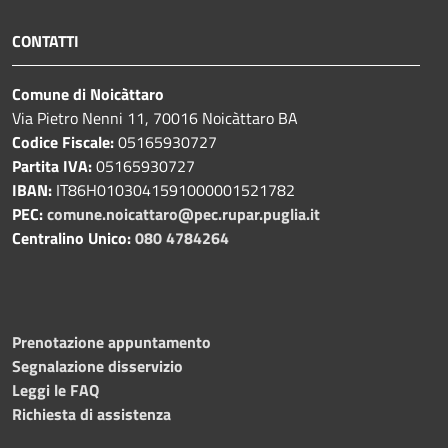
CONTATTI
Comune di Noicàttaro
Via Pietro Nenni 11, 70016 Noicàttaro BA
Codice Fiscale:
05165930727
Partita IVA:
05165930727
IBAN:
IT86H0103041591000001521782
PEC:
comune.noicattaro@pec.rupar.puglia.it
Centralino Unico:
080 4784264
Prenotazione appuntamento
Segnalazione disservizio
Leggi le FAQ
Richiesta di assistenza