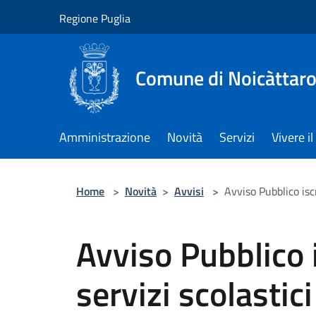
Salta al contenuto principale
Regione Puglia
Comune di Noicàttar
Amministrazione
Novità
Servizi
Vivere 
Home
>
Novità
>
Avvisi
>
Avviso Pubblico isc
Avviso Pubblico i
servizi scolastic