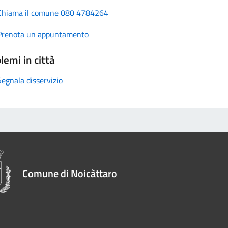
Chiama il comune 080 4784264
Prenota un appuntamento
lemi in città
Segnala disservizio
Comune di Noicàttaro