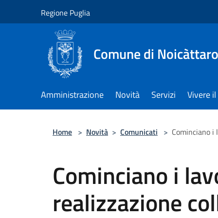
Salta al contenuto principale
Regione Puglia
Comune di Noicàttar
Amministrazione
Novità
Servizi
Vivere 
Home
>
Novità
>
Comunicati
>
Cominciano i l
Cominciano i lavo
realizzazione col