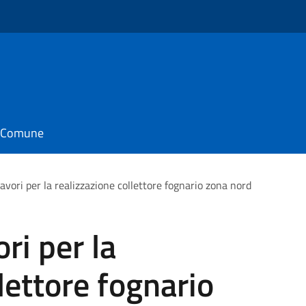
o
il Comune
avori per la realizzazione collettore fognario zona nord
ri per la
lettore fognario