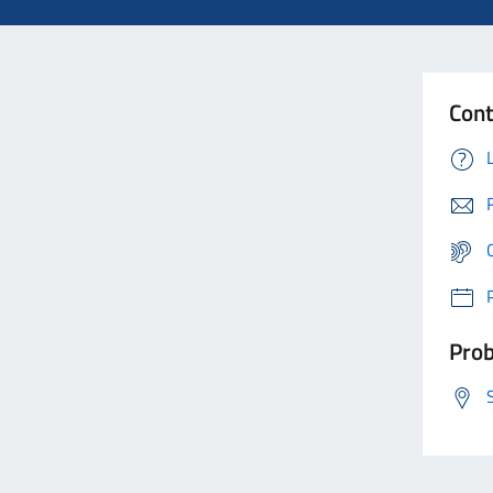
Cont
Prob