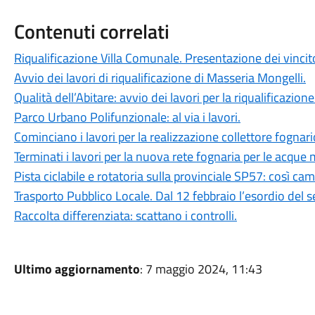
Contenuti correlati
Riqualificazione Villa Comunale. Presentazione dei vincit
Avvio dei lavori di riqualificazione di Masseria Mongelli.
Qualità dell’Abitare: avvio dei lavori per la riqualificazion
Parco Urbano Polifunzionale: al via i lavori.
Cominciano i lavori per la realizzazione collettore fognar
Terminati i lavori per la nuova rete fognaria per le acque
Pista ciclabile e rotatoria sulla provinciale SP57: così cam
Trasporto Pubblico Locale. Dal 12 febbraio l’esordio del s
Raccolta differenziata: scattano i controlli.
Ultimo aggiornamento
: 7 maggio 2024, 11:43