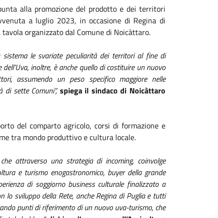
punta alla promozione del prodotto e dei territori
avvenuta a luglio 2023, in occasione di Regina di
da tavola organizzato dal Comune di Noicàttaro.
stema le svariate peculiarità dei territori al fine di
e dell’Uva, inoltre, è anche quello di costituire un nuovo
uttori, assumendo un peso specifico maggiore nelle
tà di sette Comuni”,
spiega il sindaco di Noicàttaro
orto del comparto agricolo, corsi di formazione e
game tra mondo produttivo e cultura locale.
he attraverso una strategia di incoming, coinvolge
gricoltura e turismo enogastronomico, buyer della grande
sperienza di soggiorno business culturale finalizzato a
 lo sviluppo della Rete, anche Regina di Puglia e tutti
tando punti di riferimento di un nuovo uva-turismo, che