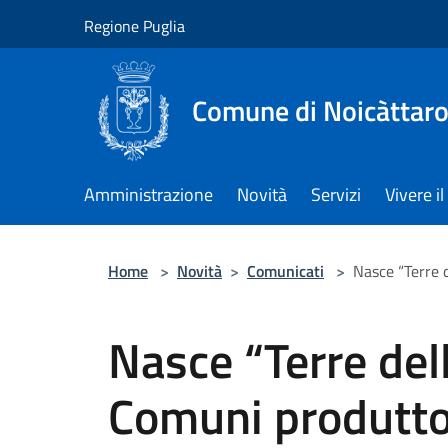
Salta al contenuto principale
Regione Puglia
Comune di Noicàttar
Amministrazione
Novità
Servizi
Vivere 
Home
>
Novità
>
Comunicati
>
Nasce “Terre d
Nasce “Terre dell
Comuni produtto