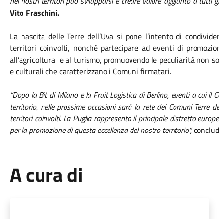
nei nostri territori può svilupparsi e creare valore aggiunto a tutti g
Vito Fraschini.
La nascita delle Terre dell’Uva si pone l’intento di condivid
territori coinvolti, nonché partecipare ad eventi di promozio
all’agricoltura e al turismo, promuovendo le peculiarità non 
e culturali che caratterizzano i Comuni firmatari.
“Dopo la Bit di Milano e la Fruit Logistica di Berlino, eventi a cui 
territorio, nelle prossime occasioni sarà la rete dei Comuni Terre de
territori coinvolti. La Puglia rappresenta il principale distretto euro
per la promozione di questa eccellenza del nostro territorio”,
conclud
A cura di