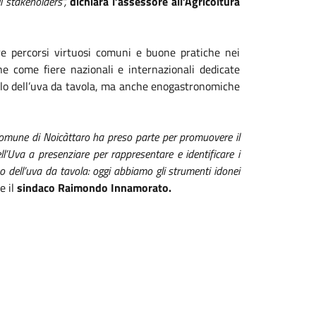
li stakeholders”,
dichiara l’assessore all’Agricoltura
ere percorsi virtuosi comuni e buone pratiche nei
ne come fiere nazionali e internazionali dedicate
solo dell’uva da tavola, ma anche enogastronomiche
il Comune di Noicàttaro ha preso parte per promuovere il
ll’Uva a presenziare per rappresentare e identificare i
peo dell’uva da tavola: oggi abbiamo gli strumenti idonei
e il
sindaco Raimondo Innamorato.