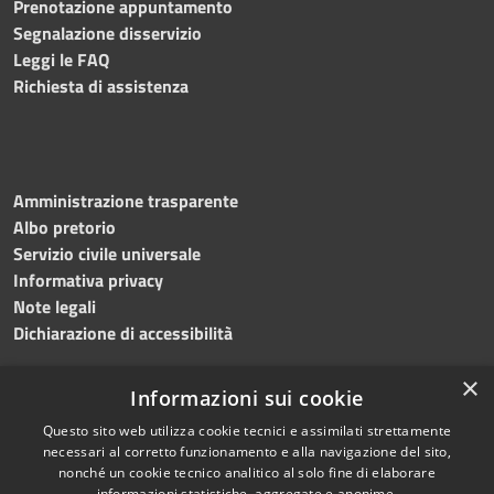
Prenotazione appuntamento
Segnalazione disservizio
Leggi le FAQ
Richiesta di assistenza
Amministrazione trasparente
Albo pretorio
Servizio civile universale
Informativa privacy
Note legali
Dichiarazione di accessibilità
×
Informazioni sui cookie
Questo sito web utilizza cookie tecnici e assimilati strettamente
RSS
Copyright © 2023 •
necessari al corretto funzionamento e alla navigazione del sito,
Accessibilità
Comune di Noicàttaro
•
nonché un cookie tecnico analitico al solo fine di elaborare
Privacy
Powered by
Municipium
informazioni statistiche, aggregate e anonime.