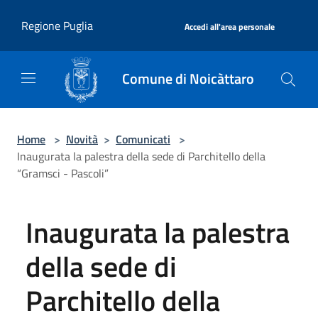
Salta al contenuto principale
|
Regione Puglia
Accedi all'area personale
Comune di Noicàttaro
Home
>
Novità
>
Comunicati
>
Inaugurata la palestra della sede di Parchitello della
“Gramsci - Pascoli”
Inaugurata la palestra
della sede di
Parchitello della