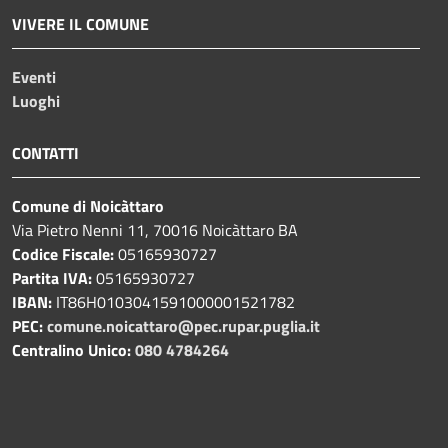
VIVERE IL COMUNE
Eventi
Luoghi
CONTATTI
Comune di Noicàttaro
Via Pietro Nenni 11, 70016 Noicàttaro BA
Codice Fiscale:
05165930727
Partita IVA:
05165930727
IBAN:
IT86H0103041591000001521782
PEC:
comune.noicattaro@pec.rupar.puglia.it
Centralino Unico:
080 4784264