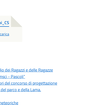
ni_CS
DF
carica
io dei Ragazzi e delle Ragazze
msci - Pascoli”
ori del concorso di progettazione
e del parco e della Lama.
 meteoriche