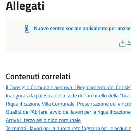
Allegati
Nuovo centro sociale polivalente per anzia
P
S
Contenuti correlati
Il Consiglio Comunale approva il Regolamento del Consigl
Inaugurata la palestra della sede di Parchitello della “Gra
Riqualificazione Villa Comunale. Presentazione dei vincit
Qualità dell’Abitare: avvio dei lavori per la riqualificazion
Arriva il terzo asilo nido comunale
Terminati i lavori per la nuova rete fognaria per le acque