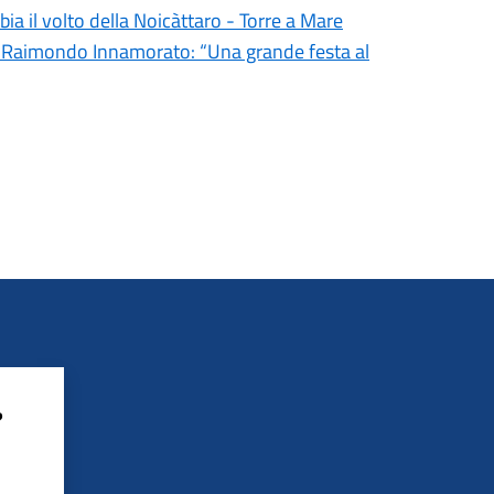
bia il volto della Noicàttaro - Torre a Mare
aco Raimondo Innamorato: “Una grande festa al
?