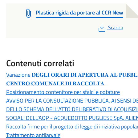
Plastica rigida da portare al CCR New
PDF
Scarica
Contenuti correlati
Variazione 𝐃𝐄𝐆𝐋𝐈 𝐎𝐑𝐀𝐑𝐈 𝐃𝐈 𝐀𝐏𝐄𝐑𝐓𝐔𝐑𝐀 𝐀𝐋 𝐏𝐔𝐁𝐁𝐋𝐈
𝐂𝐄𝐍𝐓𝐑𝐎 𝐂𝐎𝐌𝐔𝐍𝐀𝐋𝐄 𝐃𝐈 𝐑𝐀𝐂𝐂𝐎𝐋𝐓𝐀
Posizionamento contenitore per sfalci e potature
AVVISO PER LA CONSULTAZIONE PUBBLICA, AI SENSI DELL
DELLO SCHEMA DELL’ATTO DELIBERATIVO DI ACQUISIZ
SOCIALI DELL’AQP - ACQUEDOTTO PUGLIESE SpA, ALIE
Raccolta firme per il progetto di legge di iniziativa popola
Trattamento antilarvale