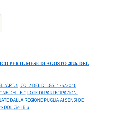
𝐎 𝐏𝐄𝐑 𝐈𝐋 𝐌𝐄𝐒𝐄 𝐃𝐈 𝐀𝐆𝐎𝐒𝐓𝐎 𝟐𝟎𝟐𝟔, 𝐃𝐄𝐋
’ART. 5, CO. 2 DEL D. LGS. 175/2016,
IONE DELLE QUOTE DI PARTECIPAZIONI
NATE DALLA REGIONE PUGLIA AI SENSI DE
re DDL Cieli Blu