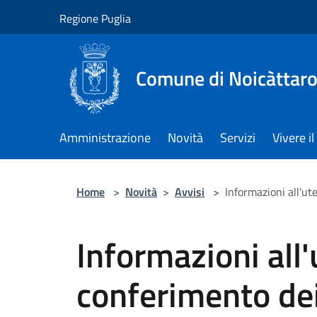
Salta al contenuto principale
Regione Puglia
Comune di Noicàttar
Amministrazione
Novità
Servizi
Vivere 
Home
>
Novità
>
Avvisi
>
Informazioni all'ute
Informazioni all'
conferimento dei 