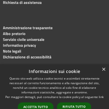
Richiesta di assistenza
Amministrazione trasparente
Albo pretorio
Servizio civile universale
Informativa privacy
Note legali
Dichiarazione di accessibilità
×
Informazioni sui cookie
Questo sito web utilizza cookie tecnici e assimilati strettamente
RSS
Copyright © 2023 •
necessari al corretto funzionamento e alla navigazione del sito,
Accessibilità
Comune di Noicàttaro
•
nonché un cookie tecnico analitico al solo fine di elaborare
Privacy
Powered by
Municipium
informazioni statistiche, aggregate e anonime.
Cookie
Redazione
•
Portale
Per maggiori dettagli, può consultare la cookie policy al seguente
link
Mappa del sito
dipendente
RIFIUTA TUTTO
ACCETTA TUTTO