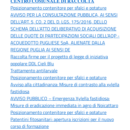
𝐂𝐄𝐍𝐓𝐑𝐎 𝐂𝐎𝐌𝐔𝐍𝐀𝐋𝐄 𝐃𝐈 𝐑𝐀𝐂𝐂𝐎𝐋𝐓𝐀
Posizionamento contenitore per sfalci e potature
AVVISO PER LA CONSULTAZIONE PUBBLICA, AI SENSI
DELL’ART. 5, CO. 2 DEL D. LGS. 175/2016, DELLO
SCHEMA DELL’ATTO DELIBERATIVO DI ACQUISIZIONE
DELLE QUOTE DI PARTECIPAZIONI SOCIALI DELL’AQP -
ACQUEDOTTO PUGLIESE SpA, ALIENATE DALLA
REGIONE PUGLIA AI SENSI DE
Raccolta firme per il progetto di legge di iniziativa
popolare DDL Cieli Blu
Trattamento antilarvale
Posizionamento contenitore per sfalci e potature
Avviso alla cittadinanza: Misure di contrasto alla xylella
fastidiosa
AVVISO PUBBLICO – Emergenza Xylella fastidiosa:
Misure di eradicazione immediata in agro di Noicattaro
Posizionamento contenitore per sfalci e potature
Patentini fitosanitari: apertura iscrizioni per il nuovo
corso di formazione