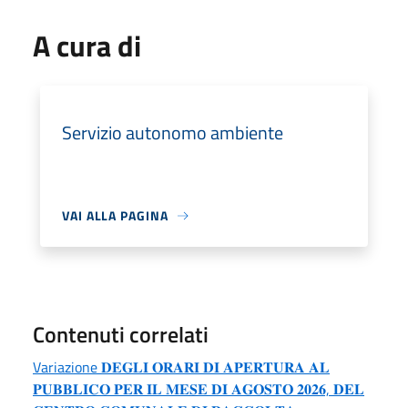
A cura di
Servizio autonomo ambiente
VAI ALLA PAGINA
Contenuti correlati
Variazione 𝐃𝐄𝐆𝐋𝐈 𝐎𝐑𝐀𝐑𝐈 𝐃𝐈 𝐀𝐏𝐄𝐑𝐓𝐔𝐑𝐀 𝐀𝐋
𝐏𝐔𝐁𝐁𝐋𝐈𝐂𝐎 𝐏𝐄𝐑 𝐈𝐋 𝐌𝐄𝐒𝐄 𝐃𝐈 𝐀𝐆𝐎𝐒𝐓𝐎 𝟐𝟎𝟐𝟔, 𝐃𝐄𝐋