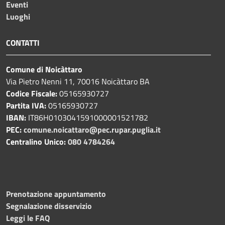
Eventi
Luoghi
CONTATTI
Comune di Noicàttaro
Via Pietro Nenni 11, 70016 Noicàttaro BA
Codice Fiscale:
05165930727
Partita IVA:
05165930727
IBAN:
IT86H0103041591000001521782
PEC:
comune.noicattaro@pec.rupar.puglia.it
Centralino Unico:
080 4784264
Prenotazione appuntamento
Segnalazione disservizio
Leggi le FAQ