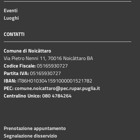
Eventi
Luoghi
CONTATTI
Comune di Noicàttaro
Via Pietro Nenni 11, 70016 Noicàttaro BA
Codice Fiscale:
05165930727
Partita IVA:
05165930727
IBAN:
IT86H0103041591000001521782
PEC:
comune.noicattaro@pec.rupar.puglia.it
Centralino Unico:
080 4784264
Prenotazione appuntamento
Segnalazione disservizio