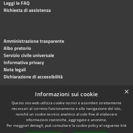
Leggi le FAQ
Richiesta di assistenza
Amministrazione trasparente
Albo pretorio
Servizio civile universale
Informativa privacy
Note legali
Dichiarazione di accessibilità
×
Informazioni sui cookie
Questo sito web utilizza cookie tecnici e assimilati strettamente
RSS
Copyright © 2023 •
necessari al corretto funzionamento e alla navigazione del sito,
Accessibilità
Comune di Noicàttaro
•
nonché un cookie tecnico analitico al solo fine di elaborare
Privacy
Powered by
Municipium
informazioni statistiche, aggregate e anonime.
Cookie
Redazione
•
Portale
Per maggiori dettagli, può consultare la cookie policy al seguente
link