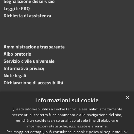
Segnalazione disservizio
Leggi le FAQ
Richiesta di assistenza
Amministrazione trasparente
Albo pretorio
Servizio civile universale
Informativa privacy
Note legali
Dichiarazione di accessibilità
×
Informazioni sui cookie
Questo sito web utilizza cookie tecnici e assimilati strettamente
RSS
Copyright © 2023 •
necessari al corretto funzionamento e alla navigazione del sito,
Accessibilità
Comune di Noicàttaro
•
nonché un cookie tecnico analitico al solo fine di elaborare
Privacy
Powered by
Municipium
informazioni statistiche, aggregate e anonime.
Per maggiori dettagli, può consultare la cookie policy al seguente
link
Cookie
Redazione
•
Portale