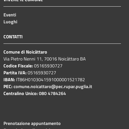
Eventi
Luoghi
CONTATTI
Comune di Noicàttaro
Via Pietro Nenni 11, 70016 Noicàttaro BA
Codice Fiscale:
05165930727
Partita IVA:
05165930727
IBAN:
IT86H0103041591000001521782
PEC:
comune.noicattaro@pec.rupar.puglia.it
Centralino Unico:
080 4784264
Prenotazione appuntamento