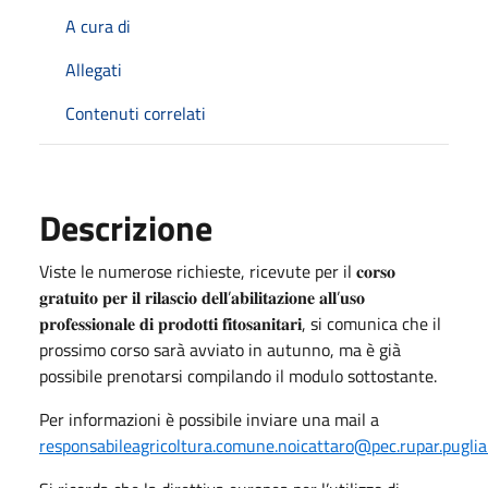
A cura di
Allegati
Contenuti correlati
Descrizione
Viste le numerose richieste, ricevute per il 𝐜𝐨𝐫𝐬𝐨
𝐠𝐫𝐚𝐭𝐮𝐢𝐭𝐨 𝐩𝐞𝐫 𝐢𝐥 𝐫𝐢𝐥𝐚𝐬𝐜𝐢𝐨 𝐝𝐞𝐥𝐥’𝐚𝐛𝐢𝐥𝐢𝐭𝐚𝐳𝐢𝐨𝐧𝐞 𝐚𝐥𝐥’𝐮𝐬𝐨
𝐩𝐫𝐨𝐟𝐞𝐬𝐬𝐢𝐨𝐧𝐚𝐥𝐞 𝐝𝐢 𝐩𝐫𝐨𝐝𝐨𝐭𝐭𝐢 𝐟𝐢𝐭𝐨𝐬𝐚𝐧𝐢𝐭𝐚𝐫𝐢, si comunica che il
prossimo corso sarà avviato in autunno, ma è già
possibile prenotarsi compilando il modulo sottostante.
Per informazioni è possibile inviare una mail a
responsabileagricoltura.comune.noicattaro@pec.rupar.puglia.