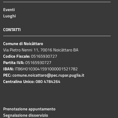
Eventi
Luoghi
CONTATTI
Comune di Noicàttaro
Via Pietro Nenni 11, 70016 Noicàttaro BA
Codice Fiscale:
05165930727
Partita IVA:
05165930727
IBAN:
IT86H0103041591000001521782
PEC:
comune.noicattaro@pec.rupar.puglia.it
Centralino Unico:
080 4784264
Prenotazione appuntamento
Segnalazione disservizio