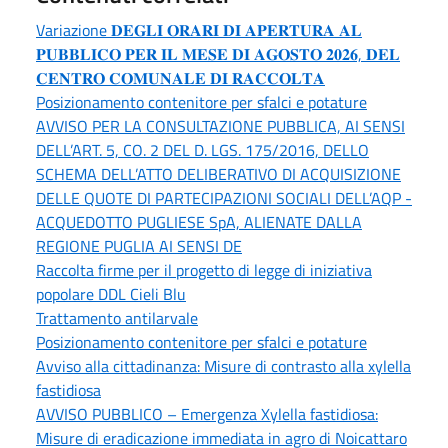
Variazione 𝐃𝐄𝐆𝐋𝐈 𝐎𝐑𝐀𝐑𝐈 𝐃𝐈 𝐀𝐏𝐄𝐑𝐓𝐔𝐑𝐀 𝐀𝐋
𝐏𝐔𝐁𝐁𝐋𝐈𝐂𝐎 𝐏𝐄𝐑 𝐈𝐋 𝐌𝐄𝐒𝐄 𝐃𝐈 𝐀𝐆𝐎𝐒𝐓𝐎 𝟐𝟎𝟐𝟔, 𝐃𝐄𝐋
𝐂𝐄𝐍𝐓𝐑𝐎 𝐂𝐎𝐌𝐔𝐍𝐀𝐋𝐄 𝐃𝐈 𝐑𝐀𝐂𝐂𝐎𝐋𝐓𝐀
Posizionamento contenitore per sfalci e potature
AVVISO PER LA CONSULTAZIONE PUBBLICA, AI SENSI
DELL’ART. 5, CO. 2 DEL D. LGS. 175/2016, DELLO
SCHEMA DELL’ATTO DELIBERATIVO DI ACQUISIZIONE
DELLE QUOTE DI PARTECIPAZIONI SOCIALI DELL’AQP -
ACQUEDOTTO PUGLIESE SpA, ALIENATE DALLA
REGIONE PUGLIA AI SENSI DE
Raccolta firme per il progetto di legge di iniziativa
popolare DDL Cieli Blu
Trattamento antilarvale
Posizionamento contenitore per sfalci e potature
Avviso alla cittadinanza: Misure di contrasto alla xylella
fastidiosa
AVVISO PUBBLICO – Emergenza Xylella fastidiosa:
Misure di eradicazione immediata in agro di Noicattaro