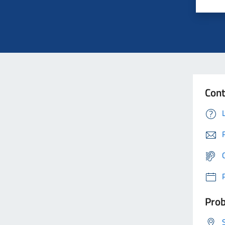
Cont
Prob