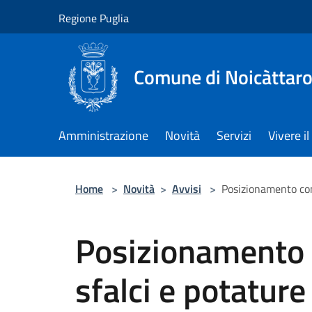
Salta al contenuto principale
Regione Puglia
Comune di Noicàttar
Amministrazione
Novità
Servizi
Vivere 
Home
>
Novità
>
Avvisi
>
Posizionamento con
Posizionamento 
sfalci e potature