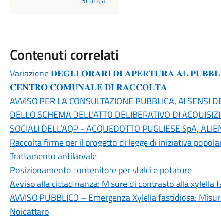
PDF
Scarica
Contenuti correlati
Variazione 𝐃𝐄𝐆𝐋𝐈 𝐎𝐑𝐀𝐑𝐈 𝐃𝐈 𝐀𝐏𝐄𝐑𝐓𝐔𝐑𝐀 𝐀𝐋 𝐏𝐔𝐁𝐁𝐋𝐈
𝐂𝐄𝐍𝐓𝐑𝐎 𝐂𝐎𝐌𝐔𝐍𝐀𝐋𝐄 𝐃𝐈 𝐑𝐀𝐂𝐂𝐎𝐋𝐓𝐀
AVVISO PER LA CONSULTAZIONE PUBBLICA, AI SENSI DELL
DELLO SCHEMA DELL’ATTO DELIBERATIVO DI ACQUISIZ
SOCIALI DELL’AQP - ACQUEDOTTO PUGLIESE SpA, ALIE
Raccolta firme per il progetto di legge di iniziativa popola
Trattamento antilarvale
Posizionamento contenitore per sfalci e potature
Avviso alla cittadinanza: Misure di contrasto alla xylella f
AVVISO PUBBLICO – Emergenza Xylella fastidiosa: Misure
Noicattaro