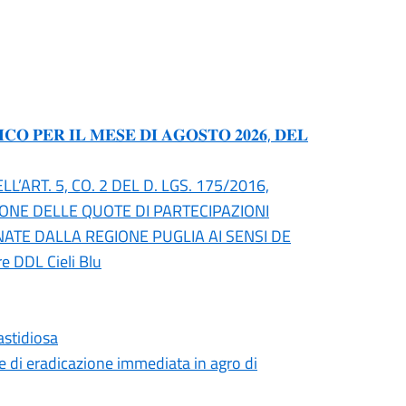
𝐎 𝐏𝐄𝐑 𝐈𝐋 𝐌𝐄𝐒𝐄 𝐃𝐈 𝐀𝐆𝐎𝐒𝐓𝐎 𝟐𝟎𝟐𝟔, 𝐃𝐄𝐋
’ART. 5, CO. 2 DEL D. LGS. 175/2016,
IONE DELLE QUOTE DI PARTECIPAZIONI
NATE DALLA REGIONE PUGLIA AI SENSI DE
re DDL Cieli Blu
astidiosa
 di eradicazione immediata in agro di