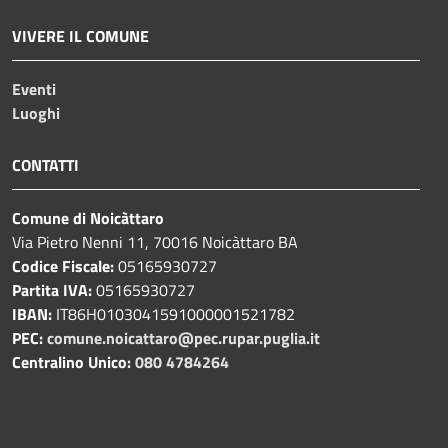
VIVERE IL COMUNE
Eventi
Luoghi
CONTATTI
Comune di Noicàttaro
Via Pietro Nenni 11, 70016 Noicàttaro BA
Codice Fiscale:
05165930727
Partita IVA:
05165930727
IBAN:
IT86H0103041591000001521782
PEC:
comune.noicattaro@pec.rupar.puglia.it
Centralino Unico:
080 4784264