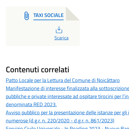
TAXI SOCIALE
PDF
Scarica
Contenuti correlati
Patto Locale per la Lettura del Comune di Noicàttaro
Manifestazione di interesse finalizzata alla sottoscrizion
pubbliche e private interessate ad ospitare tirocini per l’
denominata RED 2023.
Avviso pubblico per la presentazione delle istanze per gli 
numerose (d.g.r. n. 220/2020 - d.g.r. n. 861/2023)
Servizio Civile Universale - In Reading 2023 - Nuovo Ba