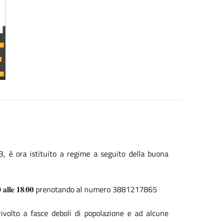
23, è ora istituito a regime a seguito della buona
𝐥𝐞 𝟖:𝟎𝟎 𝐚𝐥𝐥𝐞 𝟏𝟖:𝟎𝟎 prenotando al numero 3881217865
rivolto a fasce deboli di popolazione e ad alcune