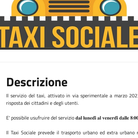
Descrizione
Il servizio del taxi, attivato in via sperimentale a marzo 20
risposta dei cittadini e degli utenti.
E' possibile usufruire del servizio 𝐝𝐚𝐥 𝐥𝐮𝐧𝐞𝐝𝐢̀ 𝐚𝐥 𝐯𝐞𝐧𝐞𝐫𝐝𝐢̀ 𝐝𝐚𝐥
Il Taxi Sociale prevede il trasporto urbano ed extra urbano 