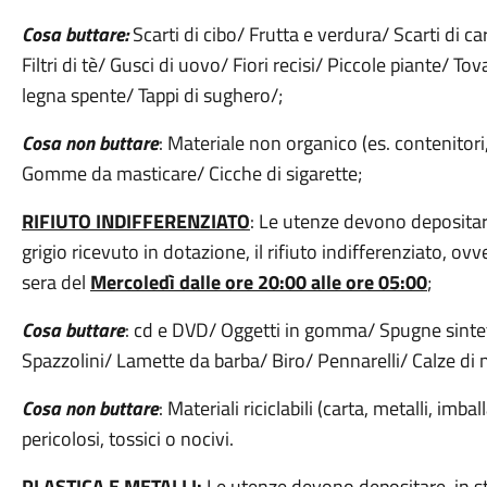
Cosa buttare:
Scarti di cibo/ Frutta e verdura/ Scarti di c
Filtri di tè/ Gusci di uovo/ Fiori recisi/ Piccole piante/ Tov
legna spente/ Tappi di sughero/;
Cosa non buttare
: Materiale non organico (es. contenitori, b
Gomme da masticare/ Cicche di sigarette;
RIFIUTO INDIFFERENZIATO
: Le utenze devono depositare
grigio ricevuto in dotazione, il rifiuto indifferenziato, ov
sera del
Mercoledì dalle ore 20:00 alle ore 05:00
;
Cosa buttare
: cd e DVD/ Oggetti in gomma/ Spugne sintet
Spazzolini/ Lamette da barba/ Biro/ Pennarelli/ Calze di 
Cosa non buttare
: Materiali riciclabili (carta, metalli, imba
pericolosi, tossici o nocivi.
PLASTICA E METALLI:
Le utenze devono depositare, in str