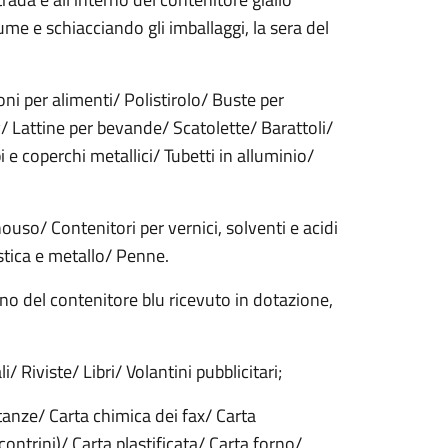
ume e schiacciando gli imballaggi, la sera del
oni per alimenti/ Polistirolo/ Buste per
/ Lattine per bevande/ Scatolette/ Barattoli/
i e coperchi metallici/ Tubetti in alluminio/
uso/ Contenitori per vernici, solventi e acidi
astica e metallo/ Penne.
no del contenitore blu ricevuto in dotazione,
/ Riviste/ Libri/ Volantini pubblicitari;
stanze/ Carta chimica dei fax/ Carta
ntrini)/ Carta plastificata/ Carta forno/