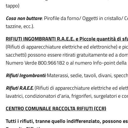
tappo)
Cosa non buttare
: Pirofile da forno/ Oggetti in cristallo/ 
tazzine, ecc.).
RIFIUTI INGOMBRANTI R.A.E.E. e Piccole quantità di sfa
(Rifiuti di apparecchiature elettriche ed elettroniche) e p
sacchetti) possono essere ritirati gratuitamente ed a dom
Numero Verde 800.966182 o al numero Info-point della
Rifiuti Ingombranti:
Materassi, sedie, tavoli, divani, specchi
Rifiuti R.A.E.E.
(Rifiuti di apparecchiature elettriche ed elet
lavatrici, condizionatori d'aria, frigoriferi, surgelatori e co
CENTRO COMUNALE RACCOLTA RIFIUTI (CCR)
Tutti i rifiuti, tranne quello indifferenziato, possono 