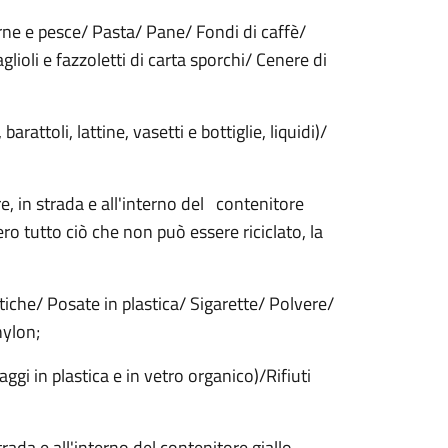
arne e pesce/ Pasta/ Pane/ Fondi di caffè/
aglioli e fazzoletti di carta sporchi/ Cenere di
arattoli, lattine, vasetti e bottiglie, liquidi)/
, in strada e all'interno del contenitore
vero tutto ciò che non può essere riciclato, la
iche/ Posate in plastica/ Sigarette/ Polvere/
nylon;
llaggi in plastica e in vetro organico)/Rifiuti
ada e all'interno del contenitore giallo