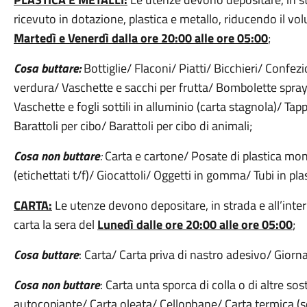
ricevuto in dotazione, plastica e metallo, riducendo il vol
Martedì e Venerdì dalla ore 20:00 alle ore 05:00
;
Cosa buttare:
Bottiglie/ Flaconi/ Piatti/ Bicchieri/ Confezi
verdura/ Vaschette e sacchi per frutta/ Bombolette spray
Vaschette e fogli sottili in alluminio (carta stagnola)/ Tapp
Barattoli per cibo/ Barattoli per cibo di animali;
Cosa non buttare
:
Carta e cartone/ Posate di plastica mono
(etichettati t/f)/ Giocattoli/ Oggetti in gomma/ Tubi in pl
CARTA:
Le utenze devono depositare, in strada e all’inter
carta la sera del
Lunedì dalle ore 20:00 alle ore 05:00
;
Cosa buttare
: Carta/ Carta priva di nastro adesivo/ Giornali
Cosa non buttare
: Carta unta sporca di colla o di altre so
autocopiante/ Carta oleata/ Cellophane/ Carta termica (sco