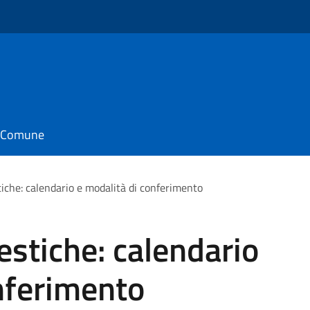
o
il Comune
che: calendario e modalità di conferimento
stiche: calendario
nferimento