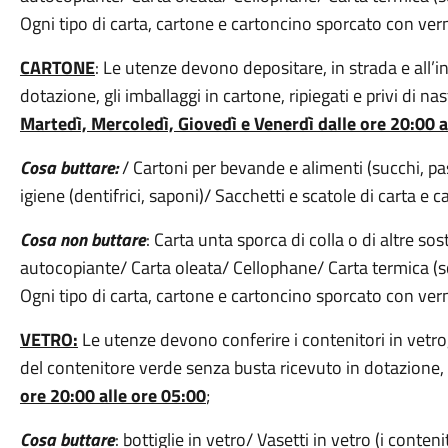
Ogni tipo di carta, cartone e cartoncino sporcato con verni
CARTONE
: Le utenze devono depositare, in strada e all’in
dotazione, gli imballaggi in cartone, ripiegati e privi di na
Martedì, Mercoledì, Giovedì e Venerdì dalle ore 20:00 a
Cosa buttare:
/ Cartoni per bevande e alimenti (succhi, past
igiene (dentifrici, saponi)/ Sacchetti e scatole di carta e 
Cosa non buttare
: Carta unta sporca di colla o di altre so
autocopiante/ Carta oleata/ Cellophane/ Carta termica (sco
Ogni tipo di carta, cartone e cartoncino sporcato con verni
VETRO:
Le utenze devono conferire i contenitori in vetro, 
del contenitore verde senza busta ricevuto in dotazione, 
ore 20:00 alle ore 05:00
;
Cosa buttare
: bottiglie in vetro/ Vasetti in vetro (i conte