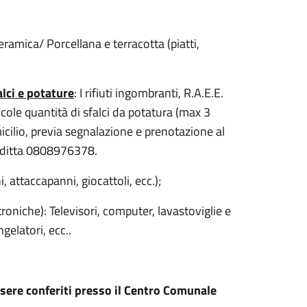
Ceramica/ Porcellana e terracotta (piatti,
lci e potature
: I rifiuti ingombranti, R.A.E.E.
iccole quantità di sfalci da potatura (max 3
icilio, previa segnalazione e prenotazione al
 ditta 0808976378.
, attaccapanni, giocattoli, ecc.);
troniche): Televisori, computer, lavastoviglie e
ngelatori, ecc..
essere conferiti presso il Centro Comunale