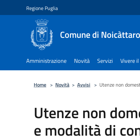
Salta al contenuto principale
Regione Puglia
Comune di Noicàttar
Amministrazione
Novità
Servizi
Vivere 
Home
>
Novità
>
Avvisi
>
Utenze non domesti
Utenze non dome
e modalità di co