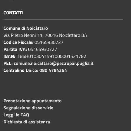
CONTATTI
Comune di Noicàttaro
Via Pietro Nenni 11, 70016 Noicàttaro BA
Codice Fiscale:
05165930727
Partita IVA:
05165930727
IBAN:
IT86H0103041591000001521782
PEC:
comune.noicattaro@pec.rupar.puglia.it
Centralino Unico:
080 4784264
Prenotazione appuntamento
Segnalazione disservizio
Leggi le FAQ
Richiesta di assistenza