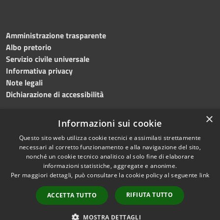
Amministrazione trasparente
Albo pretorio
Servizio civile universale
Informativa privacy
Note legali
Dichiarazione di accessibilità
×
Informazioni sui cookie
Questo sito web utilizza cookie tecnici e assimilati strettamente
RSS
Copyright © 2023 •
necessari al corretto funzionamento e alla navigazione del sito,
Accessibilità
Comune di Noicàttaro
•
nonché un cookie tecnico analitico al solo fine di elaborare
Privacy
Powered by
Municipium
informazioni statistiche, aggregate e anonime.
Per maggiori dettagli, può consultare la cookie policy al seguente
link
Cookie
Redazione
•
Portale
Mappa del sito
dipendente
RIFIUTA TUTTO
ACCETTA TUTTO
Difensore civico
WebMail Dipendenti
MOSTRA DETTAGLI