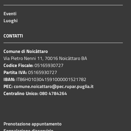
Eventi
Luoghi
CONTATTI
Comune di Noicàttaro
Via Pietro Nenni 11, 70016 Noicàttaro BA
Codice Fiscale:
05165930727
Partita IVA:
05165930727
IBAN:
IT86H0103041591000001521782
PEC:
comune.noicattaro@pec.rupar.puglia.it
Centralino Unico:
080 4784264
Prenotazione appuntamento
Segnalazione disservizio