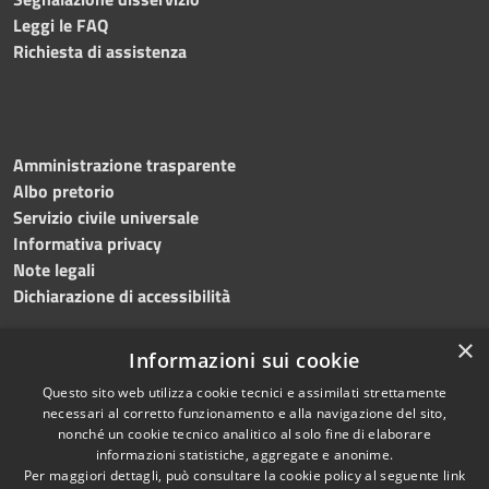
Leggi le FAQ
Richiesta di assistenza
Amministrazione trasparente
Albo pretorio
Servizio civile universale
Informativa privacy
Note legali
Dichiarazione di accessibilità
×
Informazioni sui cookie
Questo sito web utilizza cookie tecnici e assimilati strettamente
RSS
Copyright © 2023 •
necessari al corretto funzionamento e alla navigazione del sito,
Accessibilità
Comune di Noicàttaro
•
nonché un cookie tecnico analitico al solo fine di elaborare
Privacy
Powered by
Municipium
informazioni statistiche, aggregate e anonime.
Cookie
Redazione
•
Portale
Per maggiori dettagli, può consultare la cookie policy al seguente
link