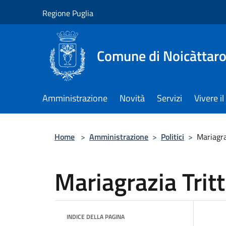
Salta al contenuto principale
Regione Puglia
Comune di Noicàttar
Amministrazione
Novità
Servizi
Vivere 
Home
>
Amministrazione
>
Politici
>
Mariagra
Mariagrazia Trit
INDICE DELLA PAGINA