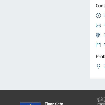
Cont
Prob