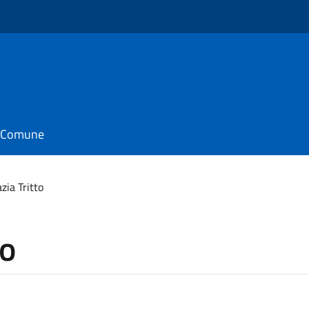
o
il Comune
zia Tritto
to