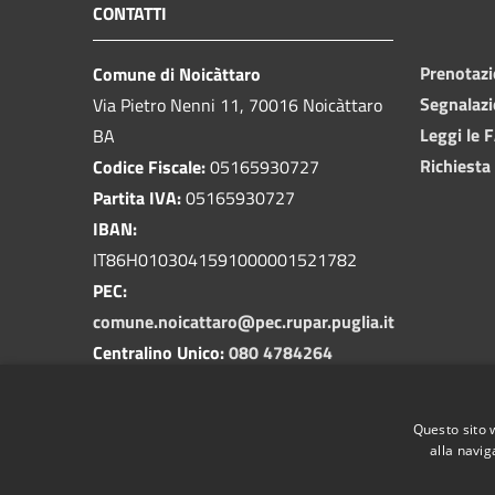
CONTATTI
Prenotaz
Comune di Noicàttaro
Segnalazi
Via Pietro Nenni 11, 70016 Noicàttaro
Leggi le 
BA
Richiesta
Codice Fiscale:
05165930727
Partita IVA:
05165930727
IBAN:
IT86H0103041591000001521782
PEC:
comune.noicattaro@pec.rupar.puglia.it
Centralino Unico:
080 4784264
Questo sito 
alla navig
RSS
Accessibilità
Privacy
Cookie
Mappa de