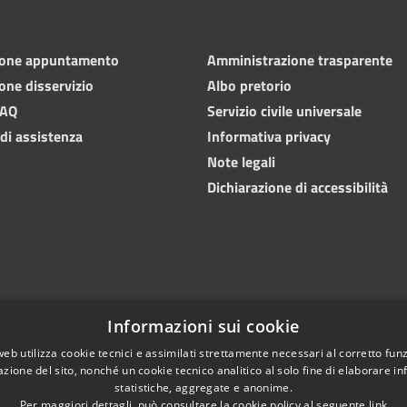
ione appuntamento
Amministrazione trasparente
one disservizio
Albo pretorio
FAQ
Servizio civile universale
 di assistenza
Informativa privacy
Note legali
Dichiarazione di accessibilità
Informazioni sui cookie
web utilizza cookie tecnici e assimilati strettamente necessari al corretto fu
azione del sito, nonché un cookie tecnico analitico al solo fine di elaborare i
statistiche, aggregate e anonime.
Copyright © 202
l sito
Difensore civico
Per maggiori dettagli, può consultare la cookie policy al seguente
link