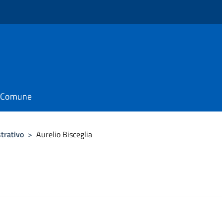
o
il Comune
trativo
>
Aurelio Bisceglia