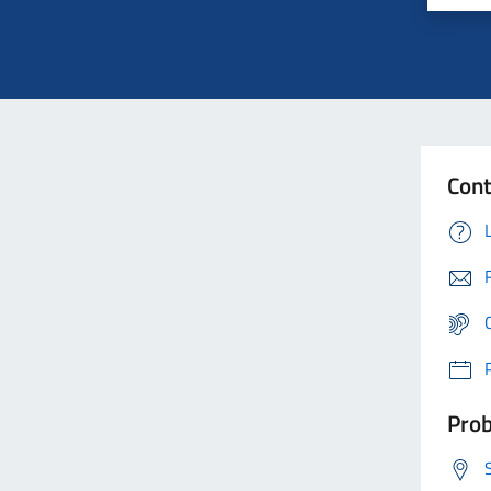
Cont
Prob