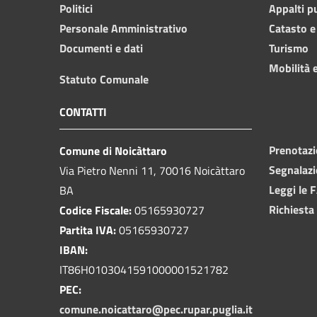
Politici
Appalti p
Personale Amministrativo
Catasto e
Documenti e dati
Turismo
Mobilità e
Statuto Comunale
CONTATTI
Prenotaz
Comune di Noicàttaro
Segnalazi
Via Pietro Nenni 11, 70016 Noicàttaro
Leggi le 
BA
Richiesta
Codice Fiscale:
05165930727
Partita IVA:
05165930727
IBAN:
IT86H0103041591000001521782
PEC:
comune.noicattaro@pec.rupar.puglia.it