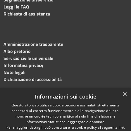
Leggi le FAQ
Richiesta di assistenza
Amministrazione trasparente
Albo pretorio
Servizio civile universale
Informativa privacy
Note legali
Dichiarazione di accessibilità
×
Informazioni sui cookie
Questo sito web utilizza cookie tecnici e assimilati strettamente
RSS
Copyright © 2023 •
necessari al corretto funzionamento e alla navigazione del sito,
Accessibilità
Comune di Noicàttaro
•
nonché un cookie tecnico analitico al solo fine di elaborare
Privacy
Powered by
Municipium
informazioni statistiche, aggregate e anonime.
Cookie
Redazione
•
Portale
Per maggiori dettagli, può consultare la cookie policy al seguente
link