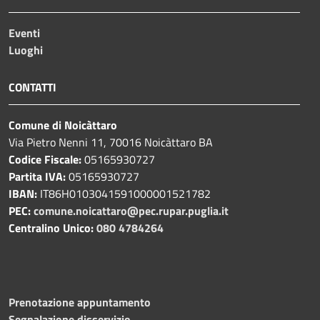
Eventi
Luoghi
CONTATTI
Comune di Noicàttaro
Via Pietro Nenni 11, 70016 Noicàttaro BA
Codice Fiscale:
05165930727
Partita IVA:
05165930727
IBAN:
IT86H0103041591000001521782
PEC:
comune.noicattaro@pec.rupar.puglia.it
Centralino Unico:
080 4784264
Prenotazione appuntamento
Segnalazione disservizio