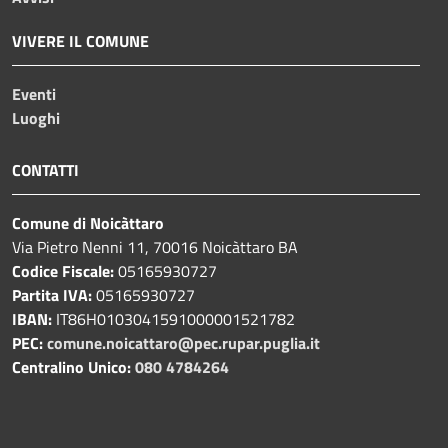
VIVERE IL COMUNE
Eventi
Luoghi
CONTATTI
Comune di Noicàttaro
Via Pietro Nenni 11, 70016 Noicàttaro BA
Codice Fiscale:
05165930727
Partita IVA:
05165930727
IBAN:
IT86H0103041591000001521782
PEC:
comune.noicattaro@pec.rupar.puglia.it
Centralino Unico:
080 4784264