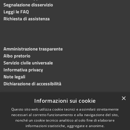
Segnalazione disservizio
Leggi le FAQ
Richiesta di assistenza
Amministrazione trasparente
Albo pretorio
Servizio civile universale
Informativa privacy
Note legali
Dichiarazione di accessibilità
×
Informazioni sui cookie
Questo sito web utilizza cookie tecnici e assimilati strettamente
RSS
Copyright © 2023 •
necessari al corretto funzionamento e alla navigazione del sito,
Accessibilità
Comune di Noicàttaro
•
nonché un cookie tecnico analitico al solo fine di elaborare
Privacy
Powered by
Municipium
informazioni statistiche, aggregate e anonime.