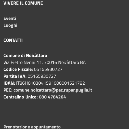
VIVERE IL COMUNE
Eventi
Luoghi
CONTATTI
Comune di Noicàttaro
Via Pietro Nenni 11, 70016 Noicàttaro BA
Codice Fiscale:
05165930727
Partita IVA:
05165930727
IBAN:
IT86H0103041591000001521782
PEC:
comune.noicattaro@pec.rupar.puglia.it
Centralino Unico:
080 4784264
Prenotazione appuntamento