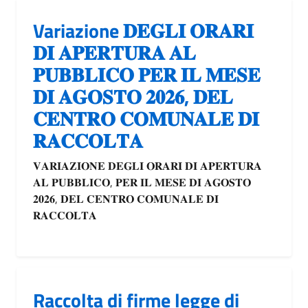
Variazione 𝐃𝐄𝐆𝐋𝐈 𝐎𝐑𝐀𝐑𝐈
𝐃𝐈 𝐀𝐏𝐄𝐑𝐓𝐔𝐑𝐀 𝐀𝐋
𝐏𝐔𝐁𝐁𝐋𝐈𝐂𝐎 𝐏𝐄𝐑 𝐈𝐋 𝐌𝐄𝐒𝐄
𝐃𝐈 𝐀𝐆𝐎𝐒𝐓𝐎 𝟐𝟎𝟐𝟔, 𝐃𝐄𝐋
𝐂𝐄𝐍𝐓𝐑𝐎 𝐂𝐎𝐌𝐔𝐍𝐀𝐋𝐄 𝐃𝐈
𝐑𝐀𝐂𝐂𝐎𝐋𝐓𝐀
𝐕𝐀𝐑𝐈𝐀𝐙𝐈𝐎𝐍𝐄 𝐃𝐄𝐆𝐋𝐈 𝐎𝐑𝐀𝐑𝐈 𝐃𝐈 𝐀𝐏𝐄𝐑𝐓𝐔𝐑𝐀
𝐀𝐋 𝐏𝐔𝐁𝐁𝐋𝐈𝐂𝐎, 𝐏𝐄𝐑 𝐈𝐋 𝐌𝐄𝐒𝐄 𝐃𝐈 𝐀𝐆𝐎𝐒𝐓𝐎
𝟐𝟎𝟐𝟔, 𝐃𝐄𝐋 𝐂𝐄𝐍𝐓𝐑𝐎 𝐂𝐎𝐌𝐔𝐍𝐀𝐋𝐄 𝐃𝐈
𝐑𝐀𝐂𝐂𝐎𝐋𝐓𝐀
Raccolta di firme legge di