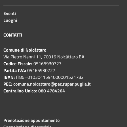
Eventi
Luoghi
CONTATTI
Comune di Noicàttaro
Via Pietro Nenni 11, 70016 Noicàttaro BA
Codice Fiscale:
05165930727
Partita IVA:
05165930727
IBAN:
IT86H0103041591000001521782
PEC:
comune.noicattaro@pec.rupar.puglia.it
Centralino Unico:
080 4784264
Prenotazione appuntamento
Segnalazione disservizio