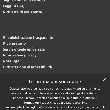
Leggi le FAQ
Richiesta di assistenza
Amministrazione trasparente
Albo pretorio
Servizio civile universale
Informativa privacy
Note legali
Dichiarazione di accessibilità
×
Informazioni sui cookie
Questo sito web utilizza cookie tecnici e assimilati strettamente
RSS
Copyright © 2023 •
necessari al corretto funzionamento e alla navigazione del sito,
Accessibilità
Comune di Noicàttaro
•
nonché un cookie tecnico analitico al solo fine di elaborare
Privacy
Powered by
Municipium
informazioni statistiche, aggregate e anonime.
Cookie
Redazione
•
Portale
Per maggiori dettagli, può consultare la cookie policy al seguente
link