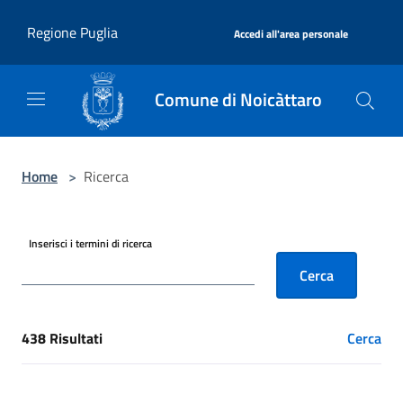
Salta al contenuto principale
|
Regione Puglia
Accedi all'area personale
Comune di Noicàttaro
Home
>
Ricerca
Inserisci i termini di ricerca
Cerca
438 Risultati
Cerca
[results] Risultati