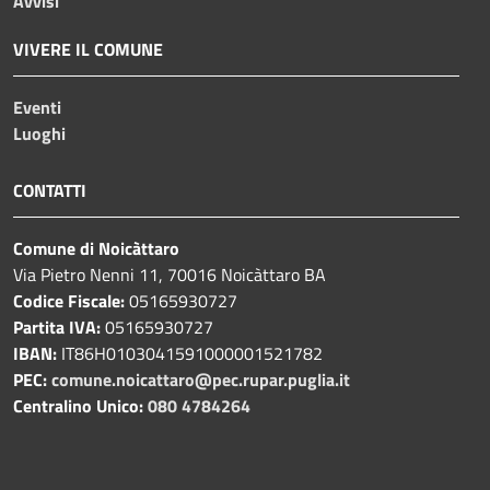
Avvisi
VIVERE IL COMUNE
Eventi
Luoghi
CONTATTI
Comune di Noicàttaro
Via Pietro Nenni 11, 70016 Noicàttaro BA
Codice Fiscale:
05165930727
Partita IVA:
05165930727
IBAN:
IT86H0103041591000001521782
PEC:
comune.noicattaro@pec.rupar.puglia.it
Centralino Unico:
080 4784264