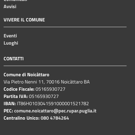
Avvisi
VIVERE IL COMUNE
Eventi
Luoghi
CONTATTI
Comune di Noicàttaro
Via Pietro Nenni 11, 70016 Noicàttaro BA
Codice Fiscale:
05165930727
Partita IVA:
05165930727
IBAN:
IT86H0103041591000001521782
PEC:
comune.noicattaro@pec.rupar.puglia.it
Centralino Unico:
080 4784264