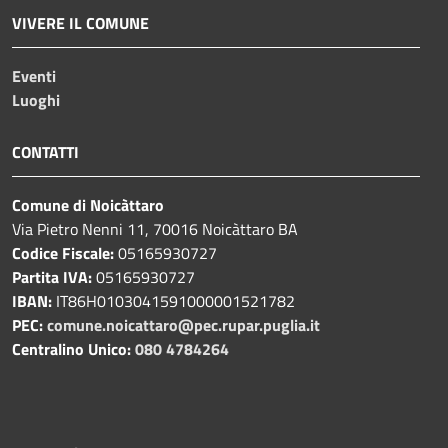
VIVERE IL COMUNE
Eventi
Luoghi
CONTATTI
Comune di Noicàttaro
Via Pietro Nenni 11, 70016 Noicàttaro BA
Codice Fiscale:
05165930727
Partita IVA:
05165930727
IBAN:
IT86H0103041591000001521782
PEC:
comune.noicattaro@pec.rupar.puglia.it
Centralino Unico:
080 4784264