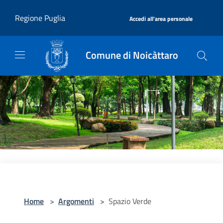
Salta al contenuto principale
|
Regione Puglia
Accedi all'area personale
Comune di Noicàttaro
Home
>
Argomenti
>
Spazio Verde