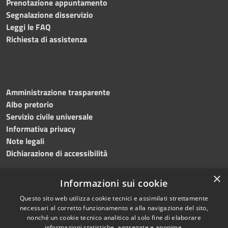
Prenotazione appuntamento
Segnalazione disservizio
Leggi le FAQ
Richiesta di assistenza
Amministrazione trasparente
Albo pretorio
Servizio civile universale
Informativa privacy
Note legali
Dichiarazione di accessibilità
×
Informazioni sui cookie
Questo sito web utilizza cookie tecnici e assimilati strettamente
RSS
Copyright © 2023 •
necessari al corretto funzionamento e alla navigazione del sito,
Accessibilità
Comune di Noicàttaro
•
nonché un cookie tecnico analitico al solo fine di elaborare
Privacy
Powered by
Municipium
informazioni statistiche, aggregate e anonime.