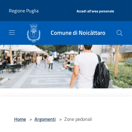
Salta al contenuto principale
|
Regione Puglia
Accedi all'area personale
Comune di Noicàttaro
Home
>
Argomenti
>
Zone pedonali