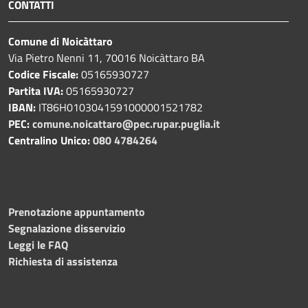
CONTATTI
Comune di Noicàttaro
Via Pietro Nenni 11, 70016 Noicàttaro BA
Codice Fiscale:
05165930727
Partita IVA:
05165930727
IBAN:
IT86H0103041591000001521782
PEC:
comune.noicattaro@pec.rupar.puglia.it
Centralino Unico:
080 4784264
Prenotazione appuntamento
Segnalazione disservizio
Leggi le FAQ
Richiesta di assistenza