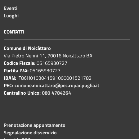
Eventi
Luoghi
CONTATTI
Comune di Noicàttaro
Via Pietro Nenni 11, 70016 Noicàttaro BA
Codice Fiscale:
05165930727
Partita IVA:
05165930727
IBAN:
IT86H0103041591000001521782
PEC:
comune.noicattaro@pec.rupar.puglia.it
Centralino Unico:
080 4784264
Prenotazione appuntamento
Segnalazione disservizio