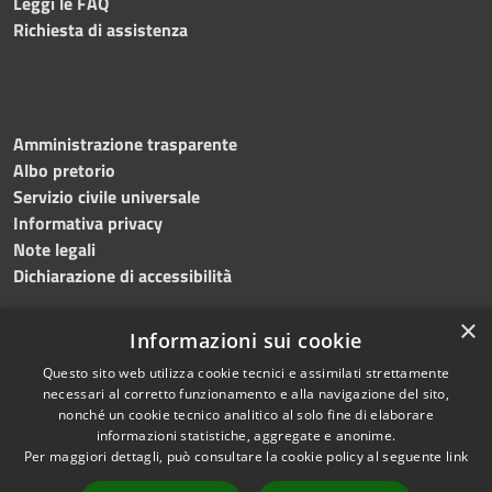
Leggi le FAQ
Richiesta di assistenza
Amministrazione trasparente
Albo pretorio
Servizio civile universale
Informativa privacy
Note legali
Dichiarazione di accessibilità
×
Informazioni sui cookie
Questo sito web utilizza cookie tecnici e assimilati strettamente
RSS
Copyright © 2023 •
necessari al corretto funzionamento e alla navigazione del sito,
Accessibilità
Comune di Noicàttaro
•
nonché un cookie tecnico analitico al solo fine di elaborare
Privacy
Powered by
Municipium
informazioni statistiche, aggregate e anonime.
Per maggiori dettagli, può consultare la cookie policy al seguente
link
Cookie
Redazione
•
Portale
Mappa del sito
dipendente