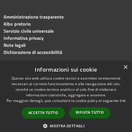
Amministrazione trasparente
Albo pretorio
Servizio civile universale
Informativa privacy
Note legali
Dichiarazione di accessibilità
×
Informazioni sui cookie
Questo sito web utilizza cookie tecnici e assimilati strettamente
RSS
Copyright © 2023 •
necessari al corretto funzionamento e alla navigazione del sito,
Accessibilità
Comune di Noicàttaro
•
nonché un cookie tecnico analitico al solo fine di elaborare
Privacy
Powered by
Municipium
informazioni statistiche, aggregate e anonime.
Cookie
Redazione
•
Portale
Per maggiori dettagli, può consultare la cookie policy al seguente
link
Mappa del sito
dipendente
RIFIUTA TUTTO
ACCETTA TUTTO
Difensore civico
WebMail Dipendenti
MOSTRA DETTAGLI