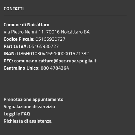
CONTATTI
Comune di Noicàttaro
Via Pietro Nenni 11, 70016 Noicàttaro BA
Codice Fiscale:
05165930727
Partita IVA:
05165930727
IBAN:
IT86H0103041591000001521782
PEC:
comune.noicattaro@pec.rupar.puglia.it
Centralino Unico:
080 4784264
Prenotazione appuntamento
Segnalazione disservizio
Leggi le FAQ
Richiesta di assistenza