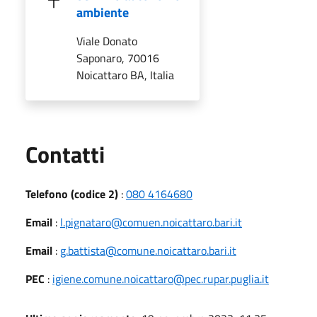
ambiente
Viale Donato
Saponaro, 70016
Noicattaro BA, Italia
Utili
Contatti
Telefono (codice 2)
:
080 4164680
Email
:
l.pignataro@comuen.noicattaro.bari.it
Email
:
g.battista@comune.noicattaro.bari.it
PEC
:
igiene.comune.noicattaro@pec.rupar.puglia.it