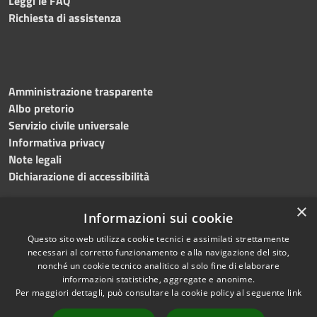
Leggi le FAQ
Richiesta di assistenza
Amministrazione trasparente
Albo pretorio
Servizio civile universale
Informativa privacy
Note legali
Dichiarazione di accessibilità
×
Informazioni sui cookie
Questo sito web utilizza cookie tecnici e assimilati strettamente
RSS
Copyright © 2023 •
necessari al corretto funzionamento e alla navigazione del sito,
Accessibilità
Comune di Noicàttaro
•
nonché un cookie tecnico analitico al solo fine di elaborare
Privacy
Powered by
Municipium
informazioni statistiche, aggregate e anonime.
Cookie
Redazione
•
Portale
Per maggiori dettagli, può consultare la cookie policy al seguente
link
Mappa del sito
dipendente