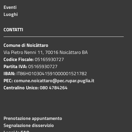
Eventi
Luoghi
CONTATTI
Comune di Noicàttaro
Via Pietro Nenni 11, 70016 Noicàttaro BA
Codice Fiscale:
05165930727
Partita IVA:
05165930727
IBAN:
IT86H0103041591000001521782
PEC:
comune.noicattaro@pec.rupar.puglia.it
Centralino Unico:
080 4784264
Prenotazione appuntamento
Segnalazione disservizio