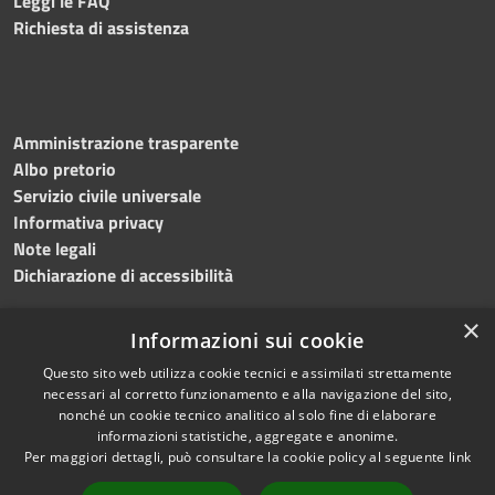
Leggi le FAQ
Richiesta di assistenza
Amministrazione trasparente
Albo pretorio
Servizio civile universale
Informativa privacy
Note legali
Dichiarazione di accessibilità
×
Informazioni sui cookie
Questo sito web utilizza cookie tecnici e assimilati strettamente
RSS
Copyright © 2023 •
necessari al corretto funzionamento e alla navigazione del sito,
Accessibilità
Comune di Noicàttaro
•
nonché un cookie tecnico analitico al solo fine di elaborare
Privacy
Powered by
Municipium
informazioni statistiche, aggregate e anonime.
Cookie
Redazione
•
Portale
Per maggiori dettagli, può consultare la cookie policy al seguente
link
Mappa del sito
dipendente