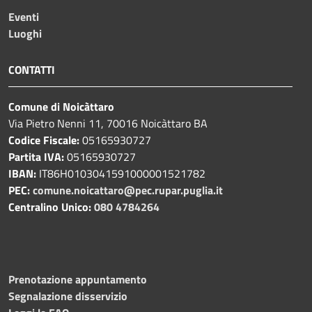
Eventi
Luoghi
CONTATTI
Comune di Noicàttaro
Via Pietro Nenni 11, 70016 Noicàttaro BA
Codice Fiscale:
05165930727
Partita IVA:
05165930727
IBAN:
IT86H0103041591000001521782
PEC:
comune.noicattaro@pec.rupar.puglia.it
Centralino Unico:
080 4784264
Prenotazione appuntamento
Segnalazione disservizio