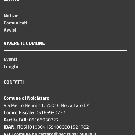
Notizie
Comunicati
Avvisi
VIVERE IL COMUNE
Eventi
Luoghi
CONTATTI
Comune di Noicàttaro
Via Pietro Nenni 11, 70016 Noicàttaro BA
Codice Fiscale:
05165930727
Partita IVA:
05165930727
IBAN:
IT86H0103041591000001521782
PEC:
comune.noicattaro@pec.rupar.puglia.it