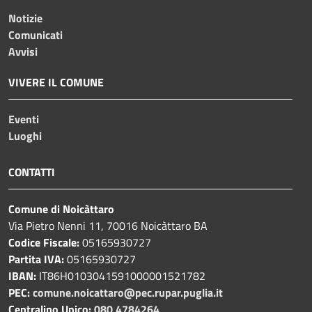
Notizie
Comunicati
Avvisi
VIVERE IL COMUNE
Eventi
Luoghi
CONTATTI
Comune di Noicàttaro
Via Pietro Nenni 11, 70016 Noicàttaro BA
Codice Fiscale:
05165930727
Partita IVA:
05165930727
IBAN:
IT86H0103041591000001521782
PEC:
comune.noicattaro@pec.rupar.puglia.it
Centralino Unico:
080 4784264