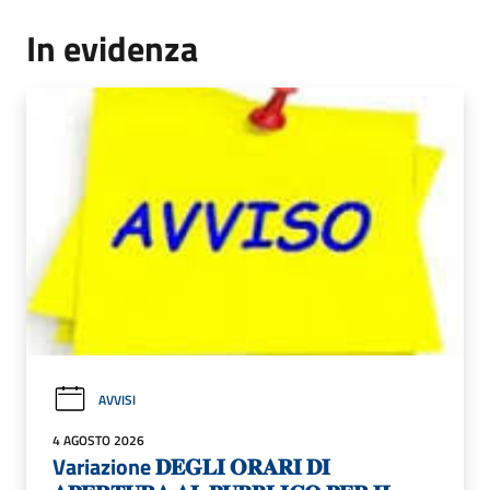
In evidenza
AVVISI
4 AGOSTO 2026
Variazione 𝐃𝐄𝐆𝐋𝐈 𝐎𝐑𝐀𝐑𝐈 𝐃𝐈