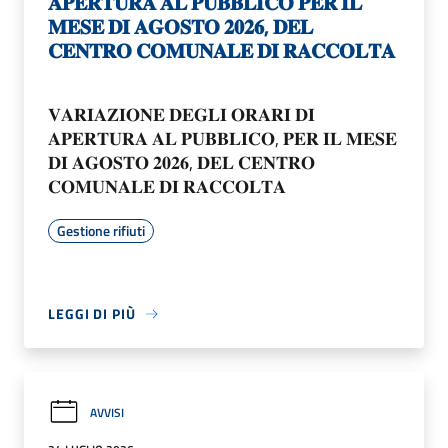
𝐀𝐏𝐄𝐑𝐓𝐔𝐑𝐀 𝐀𝐋 𝐏𝐔𝐁𝐁𝐋𝐈𝐂𝐎 𝐏𝐄𝐑 𝐈𝐋
𝐌𝐄𝐒𝐄 𝐃𝐈 𝐀𝐆𝐎𝐒𝐓𝐎 𝟐𝟎𝟐𝟔, 𝐃𝐄𝐋
𝐂𝐄𝐍𝐓𝐑𝐎 𝐂𝐎𝐌𝐔𝐍𝐀𝐋𝐄 𝐃𝐈 𝐑𝐀𝐂𝐂𝐎𝐋𝐓𝐀
𝐕𝐀𝐑𝐈𝐀𝐙𝐈𝐎𝐍𝐄 𝐃𝐄𝐆𝐋𝐈 𝐎𝐑𝐀𝐑𝐈 𝐃𝐈
𝐀𝐏𝐄𝐑𝐓𝐔𝐑𝐀 𝐀𝐋 𝐏𝐔𝐁𝐁𝐋𝐈𝐂𝐎, 𝐏𝐄𝐑 𝐈𝐋 𝐌𝐄𝐒𝐄
𝐃𝐈 𝐀𝐆𝐎𝐒𝐓𝐎 𝟐𝟎𝟐𝟔, 𝐃𝐄𝐋 𝐂𝐄𝐍𝐓𝐑𝐎
𝐂𝐎𝐌𝐔𝐍𝐀𝐋𝐄 𝐃𝐈 𝐑𝐀𝐂𝐂𝐎𝐋𝐓𝐀
Gestione rifiuti
LEGGI DI PIÙ
AVVISI