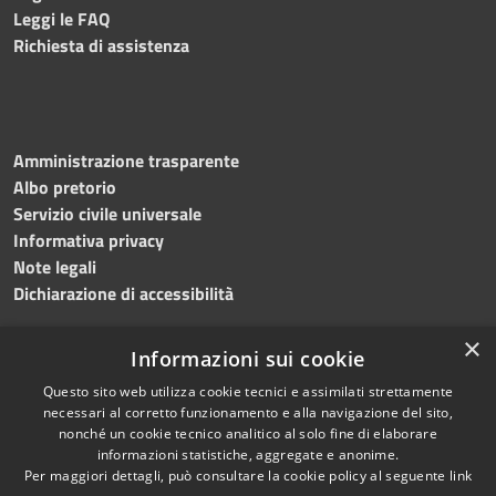
Leggi le FAQ
Richiesta di assistenza
Amministrazione trasparente
Albo pretorio
Servizio civile universale
Informativa privacy
Note legali
Dichiarazione di accessibilità
×
Informazioni sui cookie
Questo sito web utilizza cookie tecnici e assimilati strettamente
RSS
Copyright © 2023 •
necessari al corretto funzionamento e alla navigazione del sito,
Accessibilità
Comune di Noicàttaro
•
nonché un cookie tecnico analitico al solo fine di elaborare
Privacy
Powered by
Municipium
informazioni statistiche, aggregate e anonime.
Per maggiori dettagli, può consultare la cookie policy al seguente
link
Cookie
Redazione
•
Portale