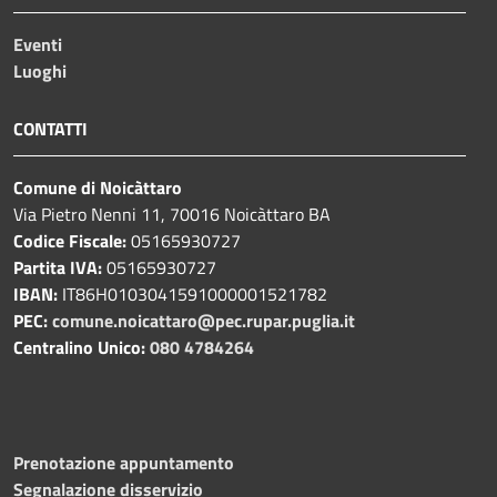
Eventi
Luoghi
CONTATTI
Comune di Noicàttaro
Via Pietro Nenni 11, 70016 Noicàttaro BA
Codice Fiscale:
05165930727
Partita IVA:
05165930727
IBAN:
IT86H0103041591000001521782
PEC:
comune.noicattaro@pec.rupar.puglia.it
Centralino Unico:
080 4784264
Prenotazione appuntamento
Segnalazione disservizio