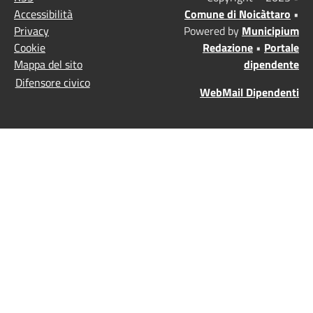
Accessibilità
Comune di Noicàttaro
•
Privacy
Powered by
Municipium
Cookie
Redazione
•
Portale
Mappa del sito
dipendente
Difensore civico
WebMail Dipendenti