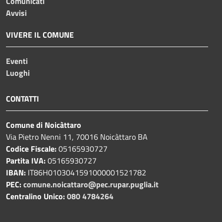
Comunicati
Avvisi
VIVERE IL COMUNE
Eventi
Luoghi
CONTATTI
Comune di Noicàttaro
Via Pietro Nenni 11, 70016 Noicàttaro BA
Codice Fiscale:
05165930727
Partita IVA:
05165930727
IBAN:
IT86H0103041591000001521782
PEC:
comune.noicattaro@pec.rupar.puglia.it
Centralino Unico:
080 4784264