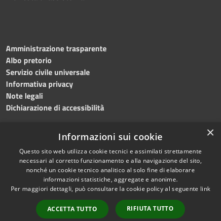
Amministrazione trasparente
Albo pretorio
Servizio civile universale
Informativa privacy
Note legali
Dichiarazione di accessibilità
×
Informazioni sui cookie
Questo sito web utilizza cookie tecnici e assimilati strettamente
RSS
Copyright © 2023 •
necessari al corretto funzionamento e alla navigazione del sito,
Accessibilità
Comune di Noicàttaro
•
nonché un cookie tecnico analitico al solo fine di elaborare
Privacy
Powered by
Municipium
informazioni statistiche, aggregate e anonime.
Cookie
Redazione
•
Portale
Per maggiori dettagli, può consultare la cookie policy al seguente
link
Mappa del sito
dipendente
RIFIUTA TUTTO
ACCETTA TUTTO
Difensore civico