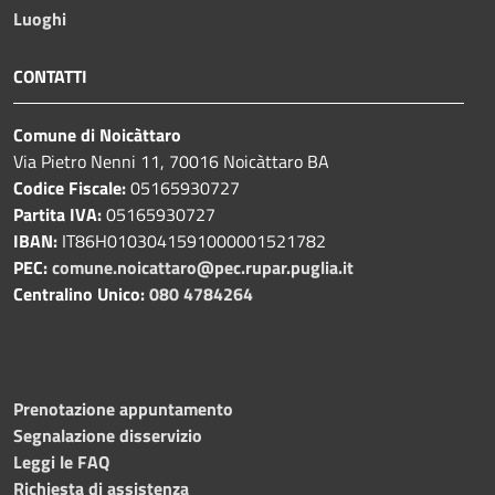
Luoghi
CONTATTI
Comune di Noicàttaro
Via Pietro Nenni 11, 70016 Noicàttaro BA
Codice Fiscale:
05165930727
Partita IVA:
05165930727
IBAN:
IT86H0103041591000001521782
PEC:
comune.noicattaro@pec.rupar.puglia.it
Centralino Unico:
080 4784264
Prenotazione appuntamento
Segnalazione disservizio
Leggi le FAQ
Richiesta di assistenza