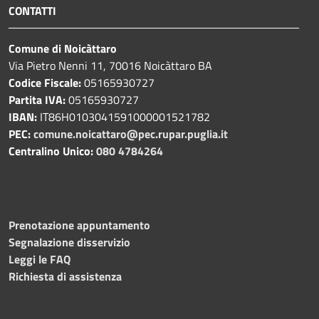
CONTATTI
Comune di Noicàttaro
Via Pietro Nenni 11, 70016 Noicàttaro BA
Codice Fiscale:
05165930727
Partita IVA:
05165930727
IBAN:
IT86H0103041591000001521782
PEC:
comune.noicattaro@pec.rupar.puglia.it
Centralino Unico:
080 4784264
Prenotazione appuntamento
Segnalazione disservizio
Leggi le FAQ
Richiesta di assistenza