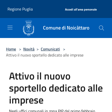
Salta al contenuto principale
|
Regione Puglia
Accedi all'area personale
Comune di Noicàttaro
Home
>
Novità
>
Comunicati
>
Attivo il nuovo sportello dedicato alle imprese
Attivo il nuovo
sportello dedicato alle
imprese
Negli uffici comunali in zona PIP dal primo febbraio