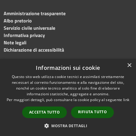
Amministrazione trasparente
Albo pretorio
Servizio civile universale
Informativa privacy
Note legali
Dichiarazione di accessibilità
×
Informazioni sui cookie
Questo sito web utilizza cookie tecnici e assimilati strettamente
RSS
Copyright © 2023 •
necessari al corretto funzionamento e alla navigazione del sito,
Accessibilità
Comune di Noicàttaro
•
nonché un cookie tecnico analitico al solo fine di elaborare
Privacy
Powered by
Municipium
informazioni statistiche, aggregate e anonime.
Cookie
Redazione
•
Portale
Per maggiori dettagli, può consultare la cookie policy al seguente
link
Mappa del sito
dipendente
RIFIUTA TUTTO
ACCETTA TUTTO
Difensore civico
WebMail Dipendenti
MOSTRA DETTAGLI