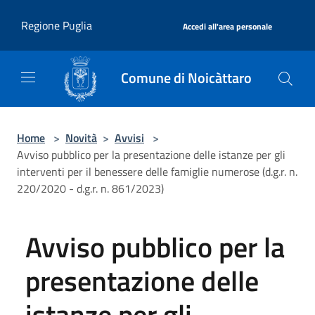
Salta al contenuto principale
|
Regione Puglia
Accedi all'area personale
Comune di Noicàttaro
Home
>
Novità
>
Avvisi
>
Avviso pubblico per la presentazione delle istanze per gli
interventi per il benessere delle famiglie numerose (d.g.r. n.
220/2020 - d.g.r. n. 861/2023)
Avviso pubblico per la
presentazione delle
istanze per gli