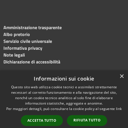
Amministrazione trasparente
Albo pretorio
Servizio civile universale
Informativa privacy
Note legali
Dichiarazione di accessibilità
×
Informazioni sui cookie
Questo sito web utilizza cookie tecnici e assimilati strettamente
RSS
Copyright © 2023 •
necessari al corretto funzionamento e alla navigazione del sito,
Accessibilità
Comune di Noicàttaro
•
nonché un cookie tecnico analitico al solo fine di elaborare
Privacy
Powered by
Municipium
informazioni statistiche, aggregate e anonime.
Cookie
Redazione
•
Portale
Per maggiori dettagli, può consultare la cookie policy al seguente
link
Mappa del sito
dipendente
RIFIUTA TUTTO
ACCETTA TUTTO
Difensore civico
WebMail Dipendenti