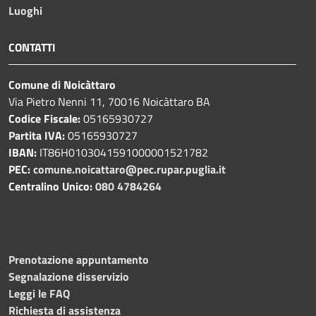
Luoghi
CONTATTI
Comune di Noicàttaro
Via Pietro Nenni 11, 70016 Noicàttaro BA
Codice Fiscale:
05165930727
Partita IVA:
05165930727
IBAN:
IT86H0103041591000001521782
PEC:
comune.noicattaro@pec.rupar.puglia.it
Centralino Unico:
080 4784264
Prenotazione appuntamento
Segnalazione disservizio
Leggi le FAQ
Richiesta di assistenza