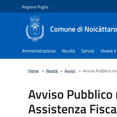
Salta al contenuto principale
Regione Puglia
Comune di Noicàttar
Amministrazione
Novità
Servizi
Vivere 
Home
>
Novità
>
Avvisi
>
Avviso Pubblico rivo
Avviso Pubblico r
Assistenza Fisca