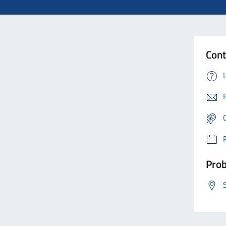
Cont
Prob