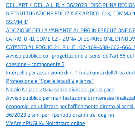
DELL’ART. 4 DELLA L. R. n. 36/2023 “DISCIPLINA REGI
RISTRUTTURAZIONE EDILIZIA EX ARTICOLO 3, COMMA 1,
SS.MM.II.”
ADOZIONE DELLA VARIANTE AL PRG IN ESECUZIONE DE
LA RIQ. URB. COME CZ - ZONA DI ESPANSIONE DI NUOV
CATASTO AL FOGLIO 21, P.LLE 167-169-438-662-664
Avviso pubblico co- progettazione ai sensi dell'art 55 del
coesione - componente 2
Interpello per assunzione di n. 1 (una) unità dell’Area dei
Professionale “Specialista di Vigilanza”
Natale Nojano 2024: senza divisioni, per la pace
Avviso pubblico per manifestazione di interesse finalizzat
economici da utilizzare per l’affidamento diretto ai sensi 
36/2023 e smi, per il periodo di anni tre, degli in
WeAreInPUGLIA: Noicàttaro online