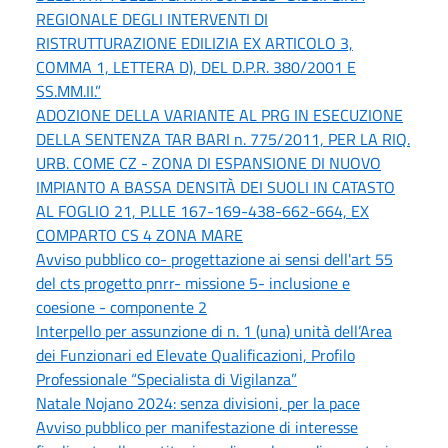
REGIONALE DEGLI INTERVENTI DI
RISTRUTTURAZIONE EDILIZIA EX ARTICOLO 3,
COMMA 1, LETTERA D), DEL D.P.R. 380/2001 E
SS.MM.II.”
ADOZIONE DELLA VARIANTE AL PRG IN ESECUZIONE
DELLA SENTENZA TAR BARI n. 775/2011, PER LA RIQ.
URB. COME CZ - ZONA DI ESPANSIONE DI NUOVO
IMPIANTO A BASSA DENSITÀ DEI SUOLI IN CATASTO
AL FOGLIO 21, P.LLE 167-169-438-662-664, EX
COMPARTO CS 4 ZONA MARE
Avviso pubblico co- progettazione ai sensi dell'art 55
del cts progetto pnrr- missione 5- inclusione e
coesione - componente 2
Interpello per assunzione di n. 1 (una) unità dell’Area
dei Funzionari ed Elevate Qualificazioni, Profilo
Professionale “Specialista di Vigilanza”
Natale Nojano 2024: senza divisioni, per la pace
Avviso pubblico per manifestazione di interesse