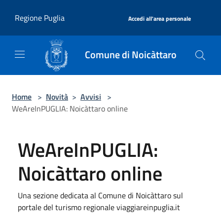
Salta al contenuto principale
|
Regione Puglia
Accedi all'area personale
Comune di Noicàttaro
Home
>
Novità
>
Avvisi
>
WeAreInPUGLIA: Noicàttaro online
WeAreInPUGLIA:
Noicàttaro online
Una sezione dedicata al Comune di Noicàttaro sul
portale del turismo regionale viaggiareinpuglia.it