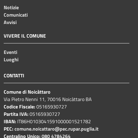
Notizie
Comunicati
Avvisi
VIVERE IL COMUNE
Eventi
Luoghi
CONTATTI
Comune di Noicàttaro
Via Pietro Nenni 11, 70016 Noicàttaro BA
Codice Fiscale:
05165930727
Partita IVA:
05165930727
IBAN:
IT86H0103041591000001521782
PEC:
comune.noicattaro@pec.rupar.puglia.it
Centralino Unico:
080 4784264