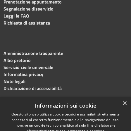
Prenotazione appuntamento
Segnalazione disservizio
Leggi le FAQ
Richiesta di assistenza
Amministrazione trasparente
Albo pretorio
Servizio civile universale
Informativa privacy
Note legali
Dichiarazione di accessibilità
×
Informazioni sui cookie
Questo sito web utilizza cookie tecnici e assimilati strettamente
RSS
Copyright © 2023 •
necessari al corretto funzionamento e alla navigazione del sito,
Accessibilità
Comune di Noicàttaro
•
nonché un cookie tecnico analitico al solo fine di elaborare
Privacy
Powered by
Municipium
informazioni statistiche, aggregate e anonime.