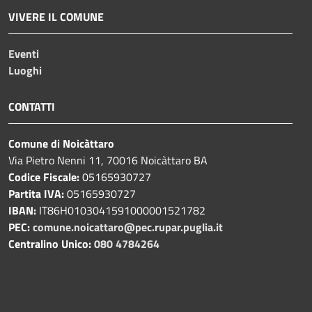
VIVERE IL COMUNE
Eventi
Luoghi
CONTATTI
Comune di Noicàttaro
Via Pietro Nenni 11, 70016 Noicàttaro BA
Codice Fiscale:
05165930727
Partita IVA:
05165930727
IBAN:
IT86H0103041591000001521782
PEC:
comune.noicattaro@pec.rupar.puglia.it
Centralino Unico:
080 4784264