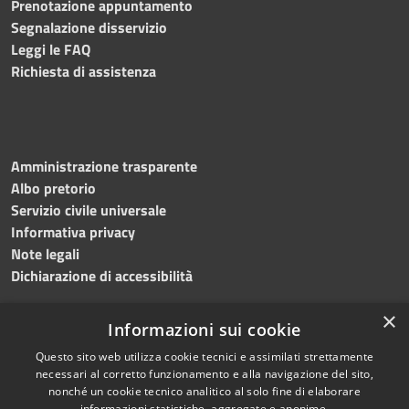
Prenotazione appuntamento
Segnalazione disservizio
Leggi le FAQ
Richiesta di assistenza
Amministrazione trasparente
Albo pretorio
Servizio civile universale
Informativa privacy
Note legali
Dichiarazione di accessibilità
×
Informazioni sui cookie
Questo sito web utilizza cookie tecnici e assimilati strettamente
RSS
Copyright © 2023 •
necessari al corretto funzionamento e alla navigazione del sito,
Accessibilità
Comune di Noicàttaro
•
nonché un cookie tecnico analitico al solo fine di elaborare
Privacy
Powered by
Municipium
informazioni statistiche, aggregate e anonime.