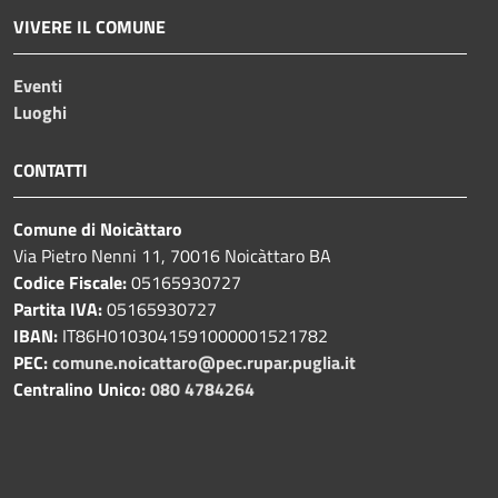
VIVERE IL COMUNE
Eventi
Luoghi
CONTATTI
Comune di Noicàttaro
Via Pietro Nenni 11, 70016 Noicàttaro BA
Codice Fiscale:
05165930727
Partita IVA:
05165930727
IBAN:
IT86H0103041591000001521782
PEC:
comune.noicattaro@pec.rupar.puglia.it
Centralino Unico:
080 4784264