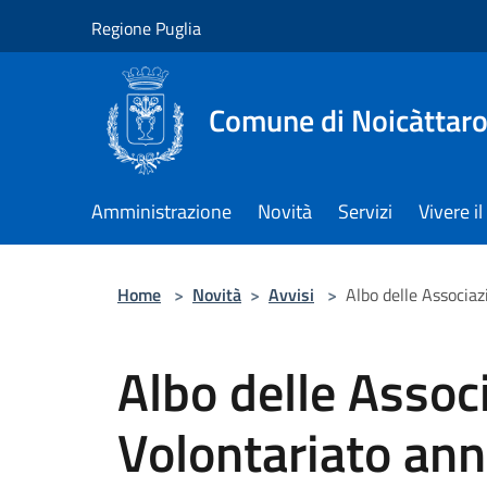
Salta al contenuto principale
Regione Puglia
Comune di Noicàttar
Amministrazione
Novità
Servizi
Vivere 
Home
>
Novità
>
Avvisi
>
Albo delle Associaz
Albo delle Associ
Volontariato an