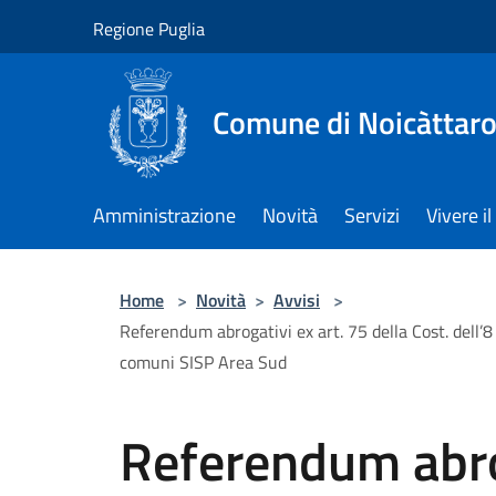
Salta al contenuto principale
Regione Puglia
Comune di Noicàttar
Amministrazione
Novità
Servizi
Vivere 
Home
>
Novità
>
Avvisi
>
Referendum abrogativi ex art. 75 della Cost. dell’8 
comuni SISP Area Sud
Referendum abrog