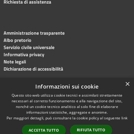
Richiesta di assistenza
Amministrazione trasparente
Albo pretorio
Servizio civile universale
Informativa privacy
Note legali
Dichiarazione di accessibilità
×
Informazioni sui cookie
Questo sito web utilizza cookie tecnici e assimilati strettamente
RSS
Copyright © 2023 •
necessari al corretto funzionamento e alla navigazione del sito,
Accessibilità
Comune di Noicàttaro
•
nonché un cookie tecnico analitico al solo fine di elaborare
Privacy
Powered by
Municipium
informazioni statistiche, aggregate e anonime.
Cookie
Redazione
•
Portale
Per maggiori dettagli, può consultare la cookie policy al seguente
link
Mappa del sito
dipendente
RIFIUTA TUTTO
ACCETTA TUTTO
Difensore civico