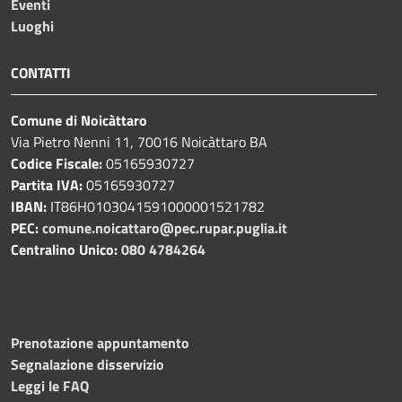
Eventi
Luoghi
CONTATTI
Comune di Noicàttaro
Via Pietro Nenni 11, 70016 Noicàttaro BA
Codice Fiscale:
05165930727
Partita IVA:
05165930727
IBAN:
IT86H0103041591000001521782
PEC:
comune.noicattaro@pec.rupar.puglia.it
Centralino Unico:
080 4784264
Prenotazione appuntamento
Segnalazione disservizio
Leggi le FAQ