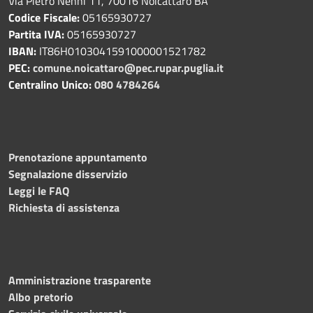
Via Pietro Nenni 11, 70016 Noicàttaro BA
Codice Fiscale:
05165930727
Partita IVA:
05165930727
IBAN:
IT86H0103041591000001521782
PEC:
comune.noicattaro@pec.rupar.puglia.it
Centralino Unico:
080 4784264
Prenotazione appuntamento
Segnalazione disservizio
Leggi le FAQ
Richiesta di assistenza
Amministrazione trasparente
Albo pretorio