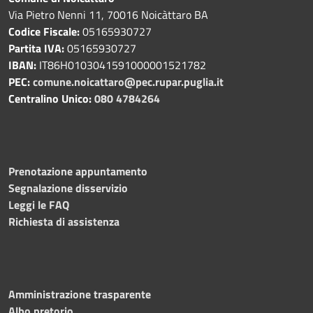
Via Pietro Nenni 11, 70016 Noicàttaro BA
Codice Fiscale:
05165930727
Partita IVA:
05165930727
IBAN:
IT86H0103041591000001521782
PEC:
comune.noicattaro@pec.rupar.puglia.it
Centralino Unico:
080 4784264
Prenotazione appuntamento
Segnalazione disservizio
Leggi le FAQ
Richiesta di assistenza
Amministrazione trasparente
Albo pretorio