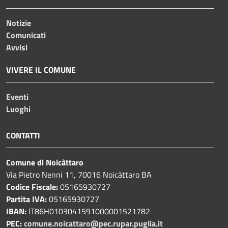
Notizie
Comunicati
Avvisi
VIVERE IL COMUNE
Eventi
Luoghi
CONTATTI
Comune di Noicàttaro
Via Pietro Nenni 11, 70016 Noicàttaro BA
Codice Fiscale:
05165930727
Partita IVA:
05165930727
IBAN:
IT86H0103041591000001521782
PEC:
comune.noicattaro@pec.rupar.puglia.it